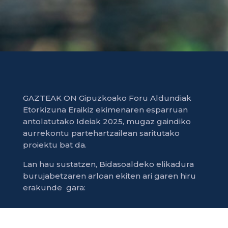
GAZTEAK ON Gipuzkoako Foru Aldundiak
Etorkizuna Eraikiz ekimenaren esparruan
antolatutako Ideiak 2025, mugaz gaindiko
aurrekontu partehartzailean saritutako
proiektu bat da.
Lan hau sustatzen, Bidasoaldeko elikadura
burujabetzaren arloan ekiten ari garen hiru
erakunde gara: