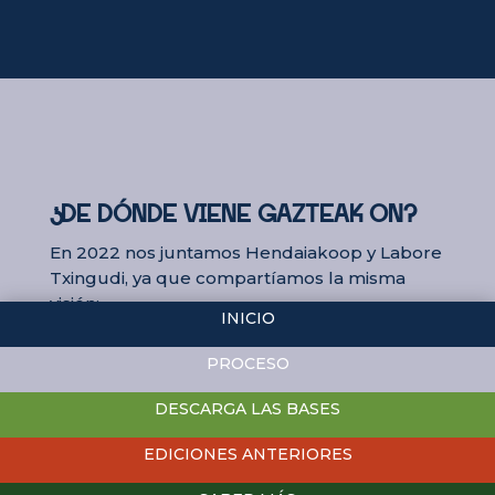
¿DE DÓNDE VIENE GAZTEAK ON?
En 2022 nos juntamos Hendaiakoop y Labore
Txingudi, ya que compartíamos la misma
visión:
INICIO
dar a conocer a los productores
PROCESO
promover los alimentos locales
Ddinamizar la comunidad
DESCARGA LAS BASES
En 2023 se unió Maïa Permaculture
EDICIONES ANTERIORES
integrando la educación y la sensibilización