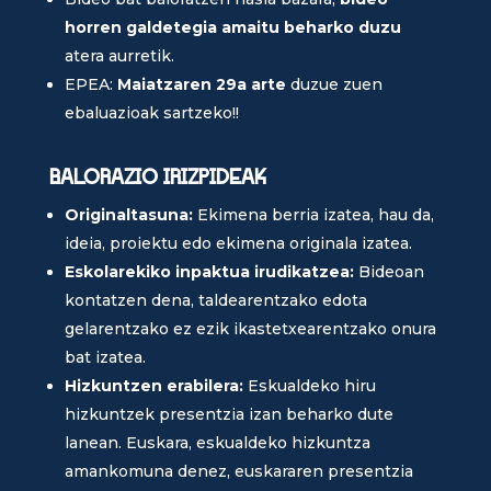
horren galdetegia amaitu beharko duzu
atera aurretik.
EPEA:
Maiatzaren 29a arte
duzue zuen
ebaluazioak sartzeko!!
BALORAZIO IRIZPIDEAK
Originaltasuna:
Ekimena berria izatea, hau da,
ideia, proiektu edo ekimena originala izatea.
Eskolarekiko inpaktua irudikatzea:
Bideoan
kontatzen dena, taldearentzako edota
gelarentzako ez ezik ikastetxearentzako onura
bat izatea.
Hizkuntzen erabilera:
Eskualdeko hiru
hizkuntzek presentzia izan beharko dute
lanean. Euskara, eskualdeko hizkuntza
amankomuna denez, euskararen presentzia