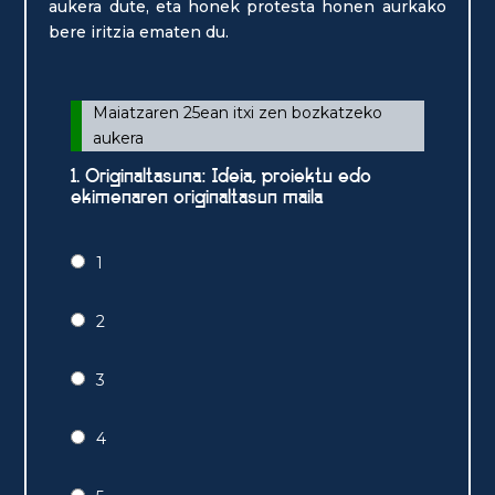
aukera dute, eta honek protesta honen aurkako
bere iritzia ematen du.
Maiatzaren 25ean itxi zen bozkatzeko
aukera
1. Originaltasuna: Ideia, proiektu edo
ekimenaren originaltasun maila
1
2
3
4