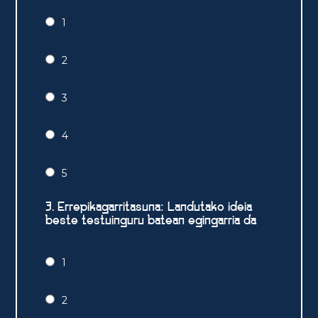
1
2
3
4
5
3. Errepikagarritasuna: Landutako ideia
beste testuinguru batean egingarria da
1
2