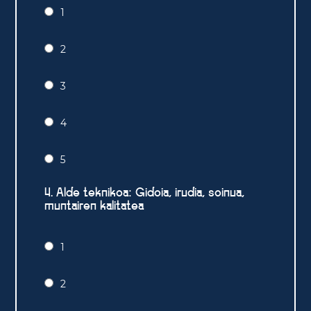
1
2
3
4
5
4. Alde teknikoa: Gidoia, irudia, soinua,
muntairen kalitatea
1
2