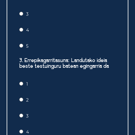
3
4
5
3. Errepikagarritasuna: Landutako ideia
beste testuinguru batean egingarria da
1
2
3
4