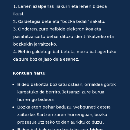
Lehen azalpenak irakurri eta lehen bideoa
ikusi.
Galdetegia bete eta “bozka bidali” sakatu.
Ondoren, zure helbide elektronikoa eta
pasahitza sartu behar dituzu identifikatzeko eta
bozkekin jarraitzeko.
Behin galdetegi bat beteta, mezu bat agertuko
da zure bozka jaso dela esanez.
Kontuan hartu
:
Bideo bakoitza bozkatu ostean, orrialdea goitik
kargatuko da berriro. Jetsarazi zure burua
hurrengo bideora.
Bozka eten behar baduzu, webgunetik atera
zaitezke. Sartzen zaren hurrengoan, bozka
prozesua utzitako tokian aurkituko duzu .
Bideo bat baloratzen hasia bazara,
bideo