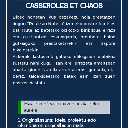
CASSEROLES ET CHAOS
Bideo honetan ikus dezakezu nola prestatzen
dugun “Roule au Nutella” izeneko postre frantses
bat: Nutellaz betetako bizkotxo biribildua, erraza
eta guztiontzat eskuragarria, ordubete baino
gutxiagoko prestaketarekin eta zapore
bikainarekin.
Azkenik, laktosarik gabeko elikagaien erabilera
sustatu nahi dugu; izan ere, errezeta amaitzean
ohartu ginen Nutella arrunta erosi genuela, eta,
beraz, taldekideetako batek ezin izan zuen
postrea dastatu.
Maiatzaren 25ean itxi zen bozkatzeko
aukera
1. Originaltasuna: Ideia, proiektu edo
ekimenaren originaltasun maila