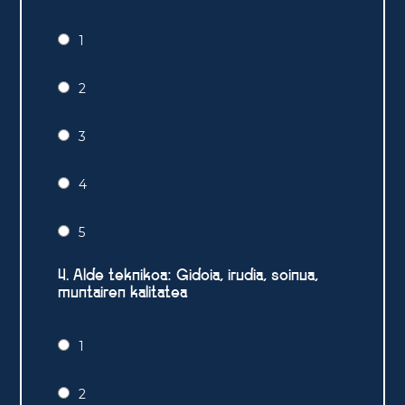
1
2
3
4
5
4. Alde teknikoa: Gidoia, irudia, soinua,
muntairen kalitatea
1
2