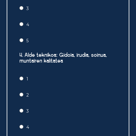
3
4
5
4. Alde teknikoa: Gidoia, irudia, soinua,
muntairen kalitatea
1
2
3
4