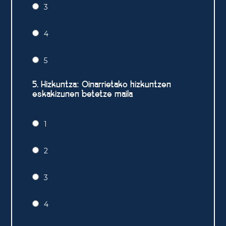
3
4
5
5. Hizkuntza: Oinarrietako hizkuntzen
eskakizunen betetze maila
1
2
3
4