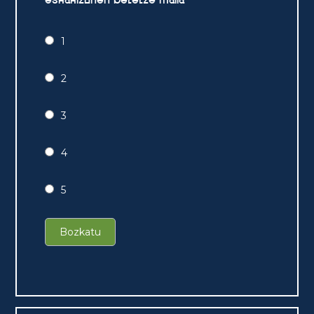
eskakizunen betetze maila
1
2
3
4
5
Bozkatu