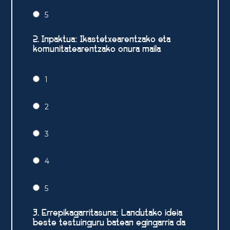
5
2. Inpaktua: Ikastetxearentzako eta
komunitatearentzako onura maila
1
2
3
4
5
3. Errepikagarritasuna: Landutako ideia
beste testuinguru batean egingarria da