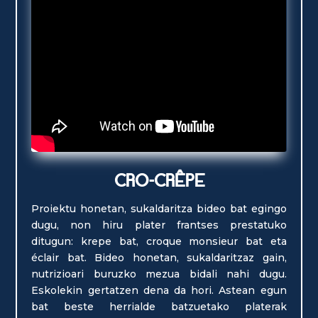
CRO-CRÊPE
Proiektu honetan, sukaldaritza bideo bat egingo
dugu, non hiru plater frantses prestatuko
ditugun: krepe bat, croque monsieur bat eta
éclair bat. Bideo honetan, sukaldaritzaz gain,
nutrizioari buruzko mezua bidali nahi dugu.
Eskolekin gertatzen dena da hori. Astean egun
bat beste herrialde batzuetako platerak