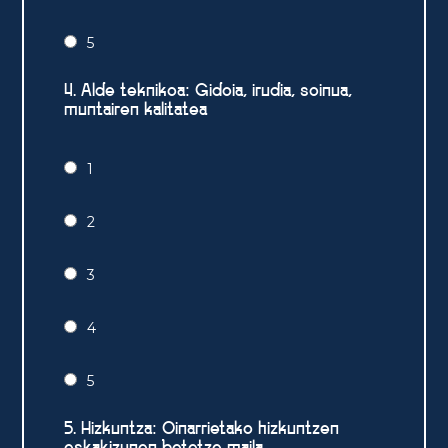
5
4. Alde teknikoa: Gidoia, irudia, soinua,
muntairen kalitatea
1
2
3
4
5
5. Hizkuntza: Oinarrietako hizkuntzen