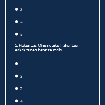
3
4
5
5. Hizkuntza: Oinarrietako hizkuntzen
eskakizunen betetze maila
1
2
3
4