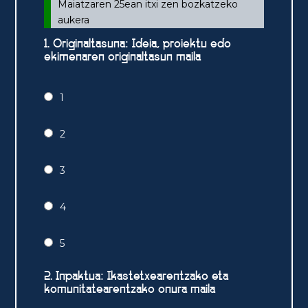
Maiatzaren 25ean itxi zen bozkatzeko
aukera
1. Originaltasuna: Ideia, proiektu edo
ekimenaren originaltasun maila
1
2
3
4
5
2. Inpaktua: Ikastetxearentzako eta
komunitatearentzako onura maila