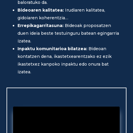
baloratuko da.
Bideoaren kalitatea:
Irudiaren kalitatea,
gidoiaren koherentzia…
Errepikagarritasuna:
Bideoak proposatzen
duen ideia beste testuinguru batean egingarria
izatea.
Inpaktu komunitarioa bilatzea:
Bideoan
kontatzen dena, ikastetxearentzako ez ezik
ikastetxez kanpoko inpaktu edo onura bat
izatea.