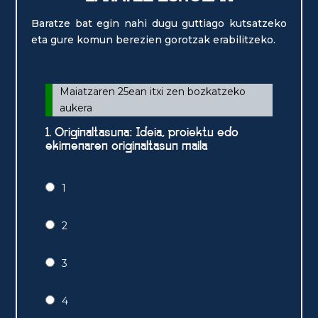
Baratze bat egin nahi dugu guttiago kutsatzeko
eta gure komun berezien gorotzak erabilitzeko.
Maiatzaren 25ean itxi zen bozkatzeko
aukera
1. Originaltasuna: Ideia, proiektu edo
ekimenaren originaltasun maila
1
2
3
4