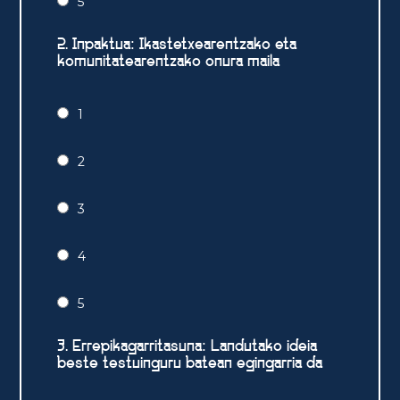
5
2. Inpaktua: Ikastetxearentzako eta
komunitatearentzako onura maila
1
2
3
4
5
3. Errepikagarritasuna: Landutako ideia
beste testuinguru batean egingarria da