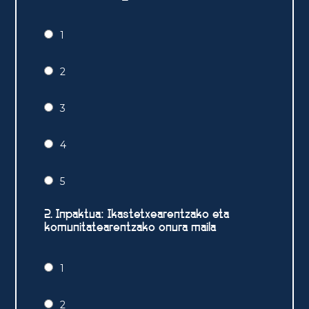
1
2
3
4
5
2. Inpaktua: Ikastetxearentzako eta
komunitatearentzako onura maila
1
2