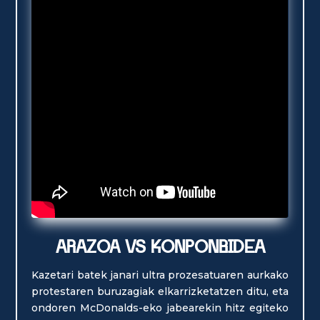
ARAZOA VS KONPONBIDEA
Kazetari batek janari ultra prozesatuaren aurkako
protestaren buruzagiak elkarrizketatzen ditu, eta
ondoren McDonalds-eko jabearekin hitz egiteko