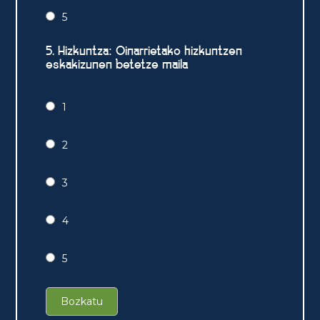
5
5. Hizkuntza: Oinarrietako hizkuntzen
eskakizunen betetze maila
1
2
3
4
5
Bozkatu