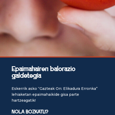
Epaimahairen balorazio
galdetegia
Eskerrik asko “Gazteak On: Elikadura Erronka”
lehiaketan epaimahaikide gisa parte
hartzeagatik!
NOLA BOZKATU?