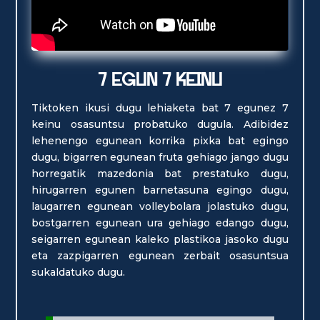
7 EGUN 7 KEINU
Tiktoken ikusi dugu lehiaketa bat 7 egunez 7
keinu osasuntsu probatuko dugula. Adibidez
lehenengo egunean korrika pixka bat egingo
dugu, bigarren egunean fruta gehiago jango dugu
horregatik mazedonia bat prestatuko dugu,
hirugarren egunen barnetasuna egingo dugu,
laugarren egunean volleybolara jolastuko dugu,
bostgarren egunean ura gehiago edango dugu,
seigarren egunean kaleko plastikoa jasoko dugu
eta zazpigarren egunean zerbait osasuntsua
sukaldatuko dugu.